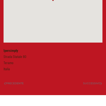
Ipersimply
Strada Statale 80
Teramo
Italia
PRECEDENTE
SUCCESSIVO