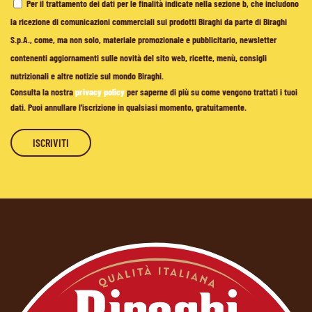
Per il trattamento dei dati per le finalità indicate nella sezione b, che includono
la ricezione di comunicazioni commerciali sui prodotti Biraghi da parte di Biraghi
S.p.A., come, ma non solo, materiale promozionale e pubblicitario, newsletter
contenenti aggiornamenti sulle novità del sito web, ricette, menù, consigli
nutrizionali e altre notizie sul mondo Biraghi.
Consulta la nostra
privacy policy
per saperne di più su come vengono trattati i tuoi
dati. Puoi annullare l'iscrizione in qualsiasi momento, gratuitamente.