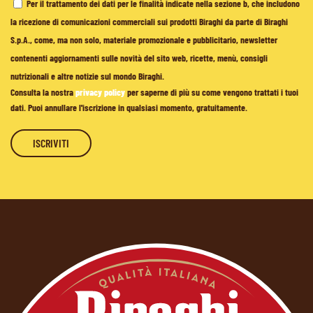
Per il trattamento dei dati per le finalità indicate nella sezione b, che includono
la ricezione di comunicazioni commerciali sui prodotti Biraghi da parte di Biraghi
S.p.A., come, ma non solo, materiale promozionale e pubblicitario, newsletter
contenenti aggiornamenti sulle novità del sito web, ricette, menù, consigli
nutrizionali e altre notizie sul mondo Biraghi.
Consulta la nostra
privacy policy
per saperne di più su come vengono trattati i tuoi
dati. Puoi annullare l'iscrizione in qualsiasi momento, gratuitamente.