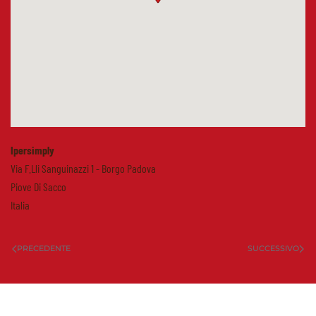
Ipersimply
Via F.Lli Sanguinazzi 1 - Borgo Padova
Piove Di Sacco
Italia
PRECEDENTE
SUCCESSIVO