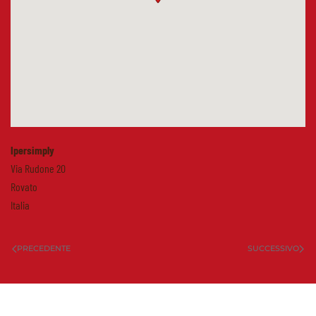
Ipersimply
Via Rudone 20
Rovato
Italia
PRECEDENTE
SUCCESSIVO