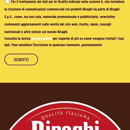
Per il trattamento dei dati per le finalità indicate nella sezione b, che includono
la ricezione di comunicazioni commerciali sui prodotti Biraghi da parte di Biraghi
S.p.A., come, ma non solo, materiale promozionale e pubblicitario, newsletter
contenenti aggiornamenti sulle novità del sito web, ricette, menù, consigli
nutrizionali e altre notizie sul mondo Biraghi.
Consulta la nostra
privacy policy
per saperne di più su come vengono trattati i tuoi
dati. Puoi annullare l'iscrizione in qualsiasi momento, gratuitamente.