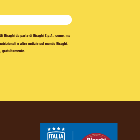
tti Biraghi da parte di Biraghi S.p.A., come, ma
trizionali e altre notizie sul mondo Biraghi.
o, gratuitamente.