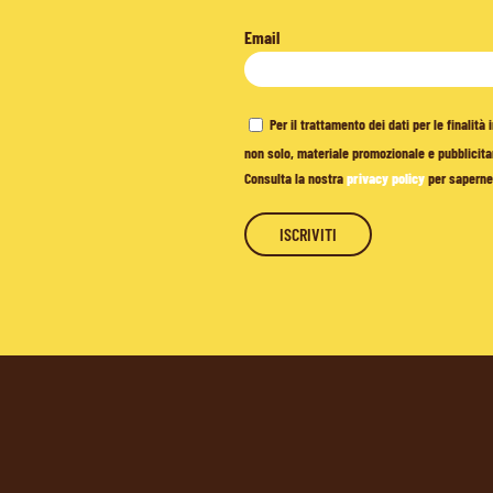
Email
Per il trattamento dei dati per le finalit
non solo, materiale promozionale e pubblicitar
Consulta la nostra
privacy policy
per saperne 