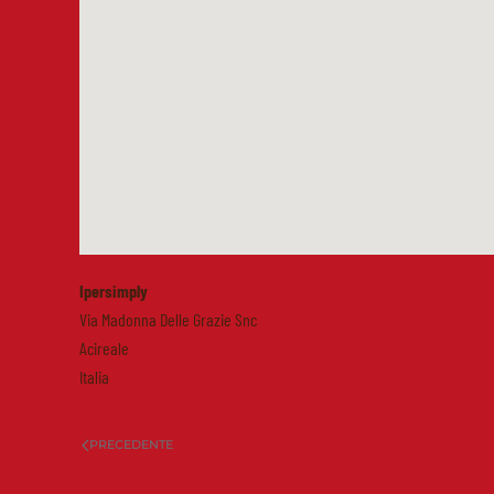
Ipersimply
Via Madonna Delle Grazie Snc
Acireale
Italia
PRECEDENTE