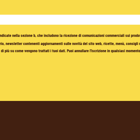
à indicate nella sezione b, che includono la ricezione di comunicazioni commerciali sui prodo
io, newsletter contenenti aggiornamenti sulle novità del sito web, ricette, menù, consigli nu
di più su come vengono trattati i tuoi dati. Puoi annullare l'iscrizione in qualsiasi moment