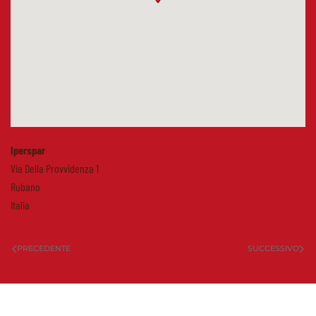
Iperspar
Via Della Provvidenza 1
Rubano
Italia
PRECEDENTE
SUCCESSIVO