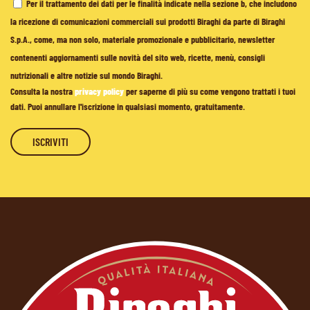
Per il trattamento dei dati per le finalità indicate nella sezione b, che includono
la ricezione di comunicazioni commerciali sui prodotti Biraghi da parte di Biraghi
S.p.A., come, ma non solo, materiale promozionale e pubblicitario, newsletter
contenenti aggiornamenti sulle novità del sito web, ricette, menù, consigli
nutrizionali e altre notizie sul mondo Biraghi.
Consulta la nostra
privacy policy
per saperne di più su come vengono trattati i tuoi
dati. Puoi annullare l'iscrizione in qualsiasi momento, gratuitamente.