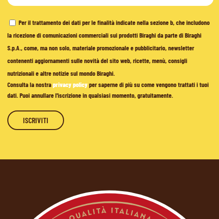
Per il trattamento dei dati per le finalità indicate nella sezione b, che includono
la ricezione di comunicazioni commerciali sui prodotti Biraghi da parte di Biraghi
S.p.A., come, ma non solo, materiale promozionale e pubblicitario, newsletter
contenenti aggiornamenti sulle novità del sito web, ricette, menù, consigli
nutrizionali e altre notizie sul mondo Biraghi.
Consulta la nostra
privacy policy
per saperne di più su come vengono trattati i tuoi
dati. Puoi annullare l'iscrizione in qualsiasi momento, gratuitamente.