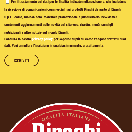
Per il trattamento dei dati per le finalità indicate nella sezione b, che includono
la ricezione di comunicazioni commerciali sui prodotti Biraghi da parte di Biraghi
S.p.A., come, ma non solo, materiale promozionale e pubblicitario, newsletter
contenenti aggiornamenti sulle novità del sito web, ricette, menù, consigli
nutrizionali e altre notizie sul mondo Biraghi.
Consulta la nostra
privacy policy
per saperne di più su come vengono trattati i tuoi
dati. Puoi annullare l'iscrizione in qualsiasi momento, gratuitamente.