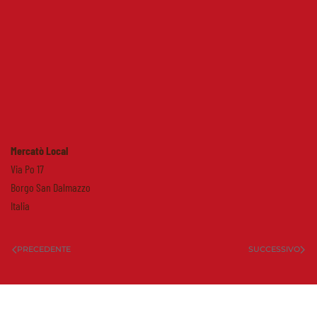
Mercatò Local
Via Po 17
Borgo San Dalmazzo
Italia
PRECEDENTE
SUCCESSIVO