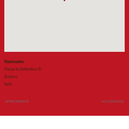
Maxisconto
Piazza Xx Settembre 19
Dronero
Italia
PRECEDENTE
SUCCESSIVO