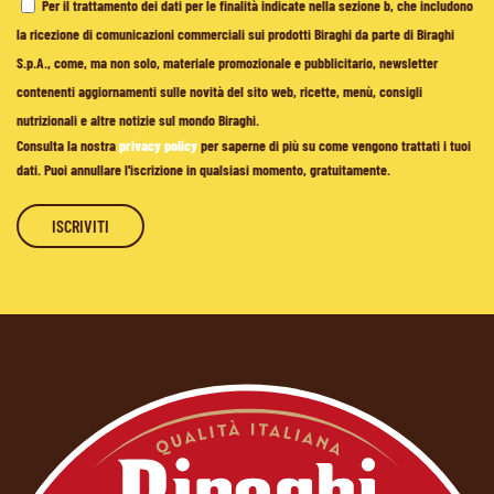
Per il trattamento dei dati per le finalità indicate nella sezione b, che includono
la ricezione di comunicazioni commerciali sui prodotti Biraghi da parte di Biraghi
S.p.A., come, ma non solo, materiale promozionale e pubblicitario, newsletter
contenenti aggiornamenti sulle novità del sito web, ricette, menù, consigli
nutrizionali e altre notizie sul mondo Biraghi.
Consulta la nostra
privacy policy
per saperne di più su come vengono trattati i tuoi
dati. Puoi annullare l'iscrizione in qualsiasi momento, gratuitamente.