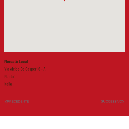
Mercatò Local
Via Alcide De Gasperi 6 - A
Monta'
Italia
PRECEDENTE
SUCCESSIVO