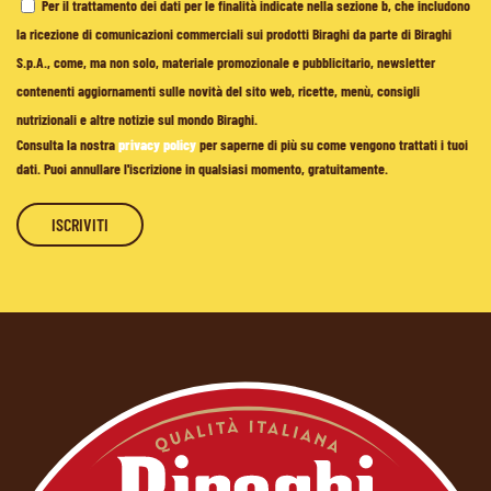
Per il trattamento dei dati per le finalità indicate nella sezione b, che includono
la ricezione di comunicazioni commerciali sui prodotti Biraghi da parte di Biraghi
S.p.A., come, ma non solo, materiale promozionale e pubblicitario, newsletter
contenenti aggiornamenti sulle novità del sito web, ricette, menù, consigli
nutrizionali e altre notizie sul mondo Biraghi.
Consulta la nostra
privacy policy
per saperne di più su come vengono trattati i tuoi
dati. Puoi annullare l'iscrizione in qualsiasi momento, gratuitamente.