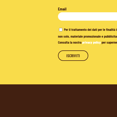
Email
Per il trattamento dei dati per le finalit
non solo, materiale promozionale e pubblicitar
Consulta la nostra
privacy policy
per saperne 