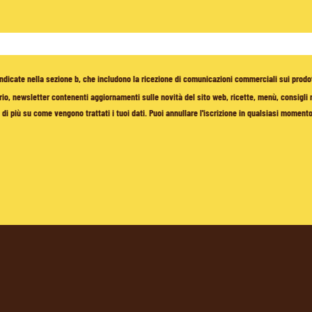
à indicate nella sezione b, che includono la ricezione di comunicazioni commerciali sui prodo
io, newsletter contenenti aggiornamenti sulle novità del sito web, ricette, menù, consigli nu
di più su come vengono trattati i tuoi dati. Puoi annullare l'iscrizione in qualsiasi moment