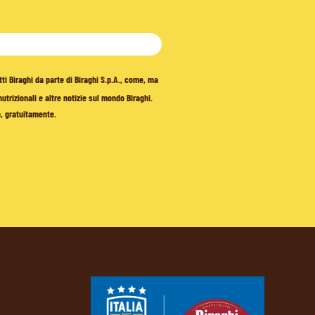
tti Biraghi da parte di Biraghi S.p.A., come, ma
trizionali e altre notizie sul mondo Biraghi.
o, gratuitamente.