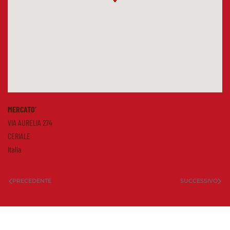
MERCATO’
VIA AURELIA 274
CERIALE
Italia
PRECEDENTE
SUCCESSIVO