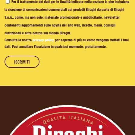
Per il trattamento dei dati per le finalità indicate nella sezione b, che includono
la ricezione di comunicazioni commerciali sui prodotti Biraghi da parte di Biraghi
S.p.A., come, ma non solo, materiale promozionale e pubblicitario, newsletter
contenenti aggiornamenti sulle novità del sito web, ricette, menù, consigli
nutrizionali e altre notizie sul mondo Biraghi.
Consulta la nostra
privacy policy
per saperne di più su come vengono trattati i tuoi
dati. Puoi annullare l'iscrizione in qualsiasi momento, gratuitamente.