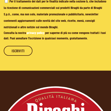
Per il trattamento dei dati per le finalità indicate nella sezione b, che includono
la ricezione di comunicazioni commerciali sui prodotti Biraghi da parte di Biraghi
S.p.A., come, ma non solo, materiale promozionale e pubblicitario, newsletter
contenenti aggiornamenti sulle novità del sito web, ricette, menù, consigli
nutrizionali e altre notizie sul mondo Biraghi.
Consulta la nostra
privacy policy
per saperne di più su come vengono trattati i tuoi
dati. Puoi annullare l'iscrizione in qualsiasi momento, gratuitamente.