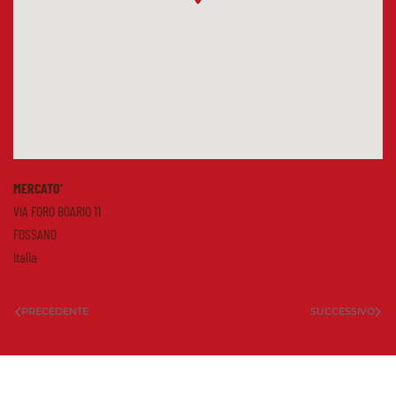
MERCATO’
VIA FORO BOARIO 11
FOSSANO
Italia
PRECEDENTE
SUCCESSIVO