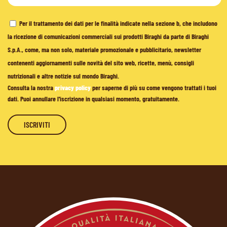
Per il trattamento dei dati per le finalità indicate nella sezione b, che includono
la ricezione di comunicazioni commerciali sui prodotti Biraghi da parte di Biraghi
S.p.A., come, ma non solo, materiale promozionale e pubblicitario, newsletter
contenenti aggiornamenti sulle novità del sito web, ricette, menù, consigli
nutrizionali e altre notizie sul mondo Biraghi.
Consulta la nostra
privacy policy
per saperne di più su come vengono trattati i tuoi
dati. Puoi annullare l'iscrizione in qualsiasi momento, gratuitamente.