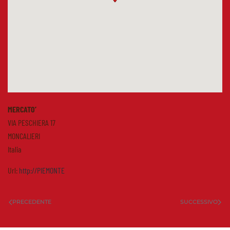
MERCATO’
VIA PESCHIERA 17
MONCALIERI
Italia
Url:
http://PIEMONTE
PRECEDENTE
SUCCESSIVO