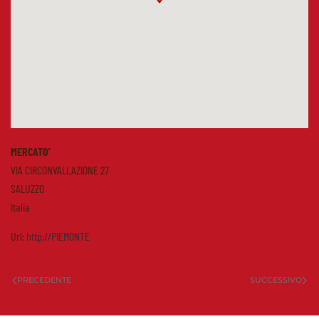
MERCATO’
VIA CIRCONVALLAZIONE 27
SALUZZO
Italia
Url:
http://PIEMONTE
PRECEDENTE
SUCCESSIVO