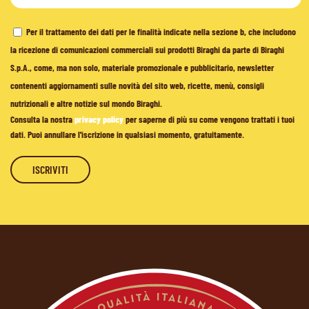
Per il trattamento dei dati per le finalità indicate nella sezione b, che includono
la ricezione di comunicazioni commerciali sui prodotti Biraghi da parte di Biraghi
S.p.A., come, ma non solo, materiale promozionale e pubblicitario, newsletter
contenenti aggiornamenti sulle novità del sito web, ricette, menù, consigli
nutrizionali e altre notizie sul mondo Biraghi.
Consulta la nostra
privacy policy
per saperne di più su come vengono trattati i tuoi
dati. Puoi annullare l'iscrizione in qualsiasi momento, gratuitamente.