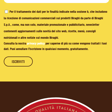
Per il trattamento dei dati per le finalità indicate nella sezione b, che includono
la ricezione di comunicazioni commerciali sui prodotti Biraghi da parte di Biraghi
S.p.A., come, ma non solo, materiale promozionale e pubblicitario, newsletter
contenenti aggiornamenti sulle novità del sito web, ricette, menù, consigli
nutrizionali e altre notizie sul mondo Biraghi.
Consulta la nostra
privacy policy
per saperne di più su come vengono trattati i tuoi
dati. Puoi annullare l'iscrizione in qualsiasi momento, gratuitamente.