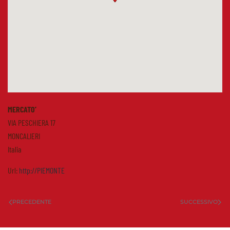
MERCATO’
VIA PESCHIERA 17
MONCALIERI
Italia
Url:
http://PIEMONTE
PRECEDENTE
SUCCESSIVO