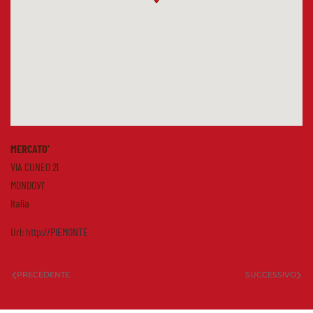
MERCATO’
VIA CUNEO 21
MONDOVI'
Italia
Url:
http://PIEMONTE
PRECEDENTE
SUCCESSIVO