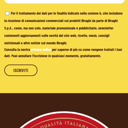
Per il trattamento dei dati per le finalità indicate nella sezione b, che includono
la ricezione di comunicazioni commerciali sui prodotti Biraghi da parte di Biraghi
S.p.A., come, ma non solo, materiale promozionale e pubblicitario, newsletter
contenenti aggiornamenti sulle novità del sito web, ricette, menù, consigli
nutrizionali e altre notizie sul mondo Biraghi.
Consulta la nostra
privacy policy
per saperne di più su come vengono trattati i tuoi
dati. Puoi annullare l'iscrizione in qualsiasi momento, gratuitamente.