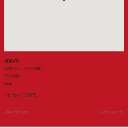
MERCATO’
VIA MONTE CHERSOGNO 2
CERVASCA
Italia
Url:
http://PIEMONTE
PRECEDENTE
SUCCESSIVO