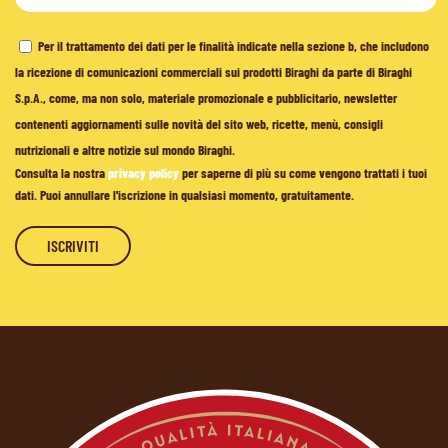
Per il trattamento dei dati per le finalità indicate nella sezione b, che includono
la ricezione di comunicazioni commerciali sui prodotti Biraghi da parte di Biraghi
S.p.A., come, ma non solo, materiale promozionale e pubblicitario, newsletter
contenenti aggiornamenti sulle novità del sito web, ricette, menù, consigli
nutrizionali e altre notizie sul mondo Biraghi.
Consulta la nostra
privacy policy
per saperne di più su come vengono trattati i tuoi
dati. Puoi annullare l'iscrizione in qualsiasi momento, gratuitamente.