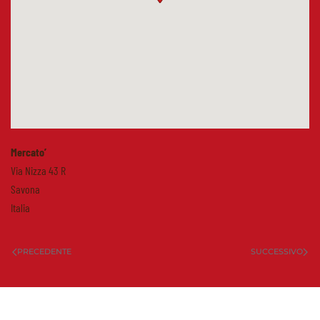
Mercato’
Via Nizza 43 R
Savona
Italia
PRECEDENTE
SUCCESSIVO