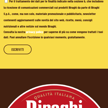
Per il trattamento dei dati per le finalità indicate nella sezione b, che includono
la ricezione di comunicazioni commerciali sui prodotti Biraghi da parte di Biraghi
S.p.A., come, ma non solo, materiale promozionale e pubblicitario, newsletter
contenenti aggiornamenti sulle novità del sito web, ricette, menù, consigli
nutrizionali e altre notizie sul mondo Biraghi.
Consulta la nostra
privacy policy
per saperne di più su come vengono trattati i tuoi
dati. Puoi annullare l'iscrizione in qualsiasi momento, gratuitamente.