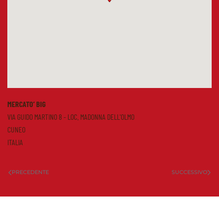
MERCATO’ BIG
VIA GUIDO MARTINO 8 - LOC. MADONNA DELL'OLMO
CUNEO
ITALIA
PRECEDENTE
SUCCESSIVO