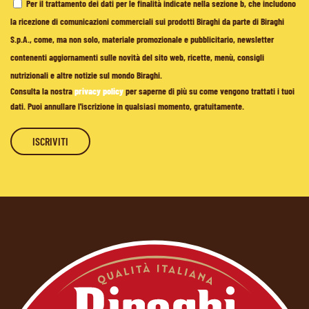
Per il trattamento dei dati per le finalità indicate nella sezione b, che includono
la ricezione di comunicazioni commerciali sui prodotti Biraghi da parte di Biraghi
S.p.A., come, ma non solo, materiale promozionale e pubblicitario, newsletter
contenenti aggiornamenti sulle novità del sito web, ricette, menù, consigli
nutrizionali e altre notizie sul mondo Biraghi.
Consulta la nostra
privacy policy
per saperne di più su come vengono trattati i tuoi
dati. Puoi annullare l'iscrizione in qualsiasi momento, gratuitamente.