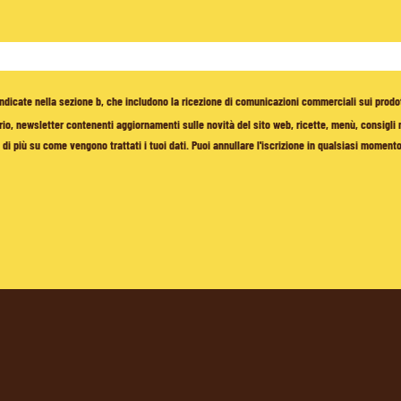
à indicate nella sezione b, che includono la ricezione di comunicazioni commerciali sui prodo
io, newsletter contenenti aggiornamenti sulle novità del sito web, ricette, menù, consigli nu
di più su come vengono trattati i tuoi dati. Puoi annullare l'iscrizione in qualsiasi moment