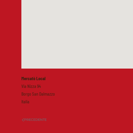
Mercatò Local
Via Nizza 94
Borgo San Dalmazzo
Italia
PRECEDENTE