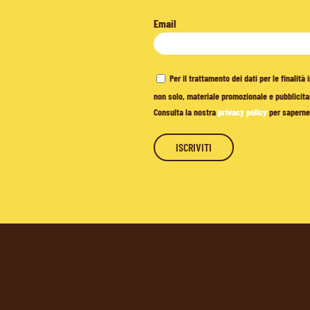
Email
Per il trattamento dei dati per le finalit
non solo, materiale promozionale e pubblicitar
Consulta la nostra
privacy policy
per saperne 