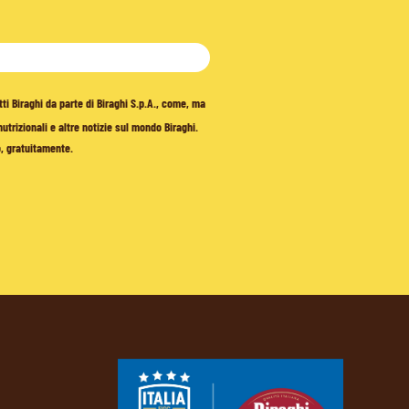
tti Biraghi da parte di Biraghi S.p.A., come, ma
trizionali e altre notizie sul mondo Biraghi.
o, gratuitamente.