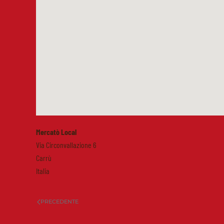
Mercatò Local
Via Circonvallazione 6
Carrù
Italia
PRECEDENTE