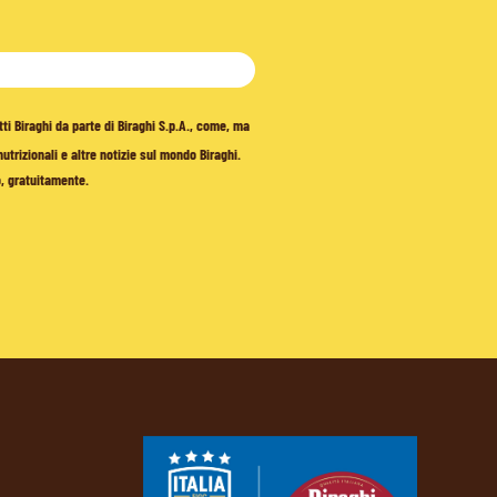
tti Biraghi da parte di Biraghi S.p.A., come, ma
trizionali e altre notizie sul mondo Biraghi.
o, gratuitamente.