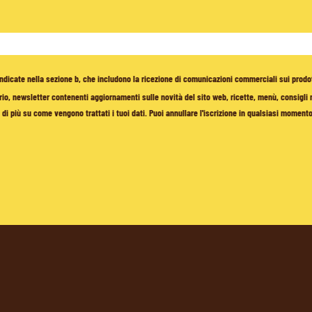
à indicate nella sezione b, che includono la ricezione di comunicazioni commerciali sui prodo
io, newsletter contenenti aggiornamenti sulle novità del sito web, ricette, menù, consigli nu
di più su come vengono trattati i tuoi dati. Puoi annullare l'iscrizione in qualsiasi moment