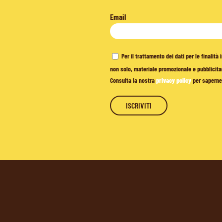
Email
Per il trattamento dei dati per le finalit
non solo, materiale promozionale e pubblicitar
Consulta la nostra
privacy policy
per saperne 