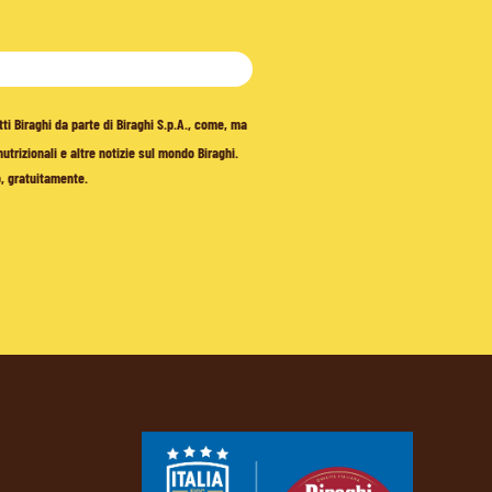
tti Biraghi da parte di Biraghi S.p.A., come, ma
trizionali e altre notizie sul mondo Biraghi.
o, gratuitamente.