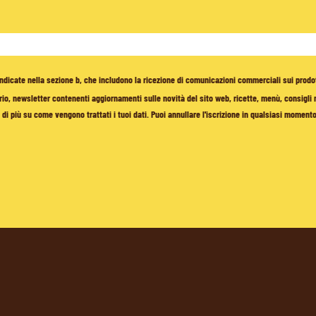
à indicate nella sezione b, che includono la ricezione di comunicazioni commerciali sui prodo
io, newsletter contenenti aggiornamenti sulle novità del sito web, ricette, menù, consigli nu
di più su come vengono trattati i tuoi dati. Puoi annullare l'iscrizione in qualsiasi moment