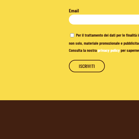
Email
Per il trattamento dei dati per le finalit
non solo, materiale promozionale e pubblicitar
Consulta la nostra
privacy policy
per saperne 