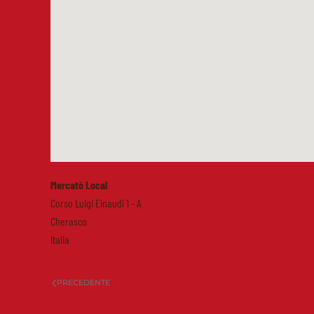
Mercatò Local
Corso Luigi Einaudi 1 - A
Cherasco
Italia
PRECEDENTE