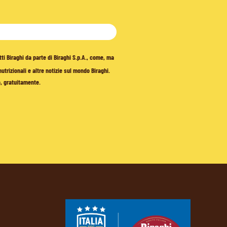
tti Biraghi da parte di Biraghi S.p.A., come, ma
trizionali e altre notizie sul mondo Biraghi.
o, gratuitamente.