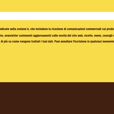
à indicate nella sezione b, che includono la ricezione di comunicazioni commerciali sui prodo
io, newsletter contenenti aggiornamenti sulle novità del sito web, ricette, menù, consigli nu
di più su come vengono trattati i tuoi dati. Puoi annullare l'iscrizione in qualsiasi moment