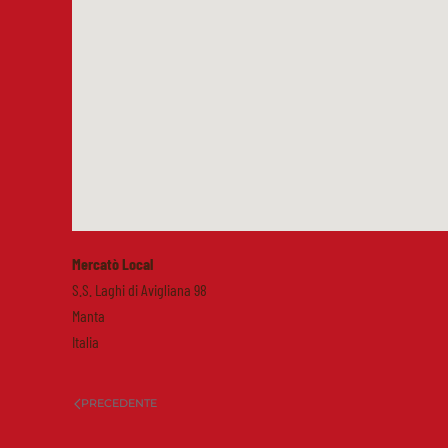
Mercatò Local
S.S. Laghi di Avigliana 98
Manta
Italia
PRECEDENTE