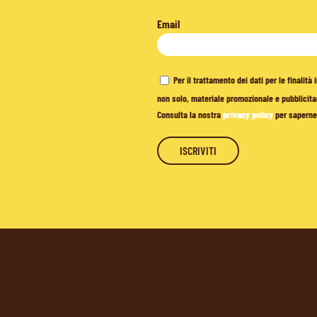
Email
Per il trattamento dei dati per le finalit
non solo, materiale promozionale e pubblicitar
Consulta la nostra
privacy policy
per saperne 