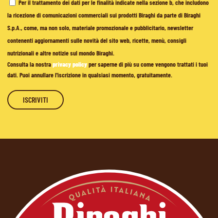
Per il trattamento dei dati per le finalità indicate nella sezione b, che includono
la ricezione di comunicazioni commerciali sui prodotti Biraghi da parte di Biraghi
S.p.A., come, ma non solo, materiale promozionale e pubblicitario, newsletter
contenenti aggiornamenti sulle novità del sito web, ricette, menù, consigli
nutrizionali e altre notizie sul mondo Biraghi.
Consulta la nostra
privacy policy
per saperne di più su come vengono trattati i tuoi
dati. Puoi annullare l'iscrizione in qualsiasi momento, gratuitamente.