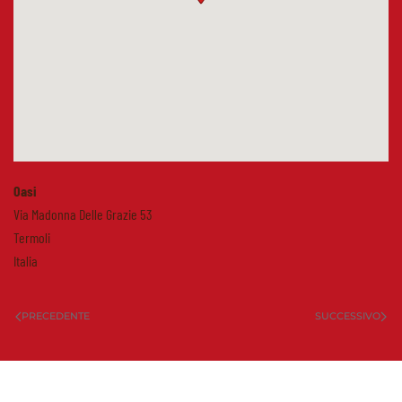
Oasi
Via Madonna Delle Grazie 53
Termoli
Italia
PRECEDENTE
SUCCESSIVO