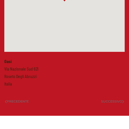
Oasi
Via Nazionale Sud 621
Roseto Degli Abruzzi
Italia
PRECEDENTE
SUCCESSIVO