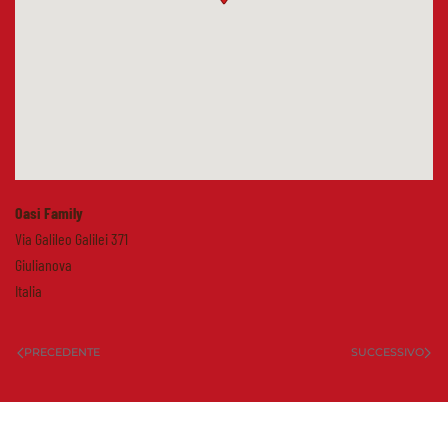
Oasi Family
Via Galileo Galilei 371
Giulianova
Italia
PRECEDENTE
SUCCESSIVO