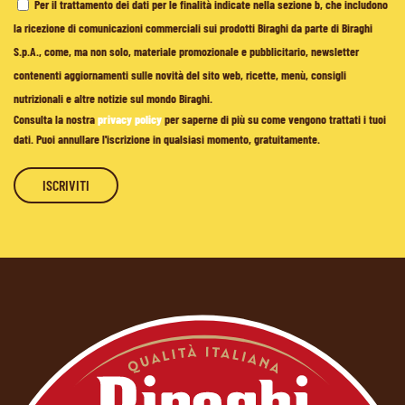
Per il trattamento dei dati per le finalità indicate nella sezione b, che includono
la ricezione di comunicazioni commerciali sui prodotti Biraghi da parte di Biraghi
S.p.A., come, ma non solo, materiale promozionale e pubblicitario, newsletter
contenenti aggiornamenti sulle novità del sito web, ricette, menù, consigli
nutrizionali e altre notizie sul mondo Biraghi.
Consulta la nostra
privacy policy
per saperne di più su come vengono trattati i tuoi
dati. Puoi annullare l'iscrizione in qualsiasi momento, gratuitamente.