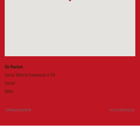
Ok Market
Corso Vittorio Emanuele Ii 7/9
Carde'
Italia
PRECEDENTE
SUCCESSIVO