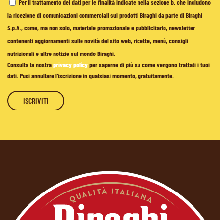
Per il trattamento dei dati per le finalità indicate nella sezione b, che includono
la ricezione di comunicazioni commerciali sui prodotti Biraghi da parte di Biraghi
S.p.A., come, ma non solo, materiale promozionale e pubblicitario, newsletter
contenenti aggiornamenti sulle novità del sito web, ricette, menù, consigli
nutrizionali e altre notizie sul mondo Biraghi.
Consulta la nostra
privacy policy
per saperne di più su come vengono trattati i tuoi
dati. Puoi annullare l'iscrizione in qualsiasi momento, gratuitamente.