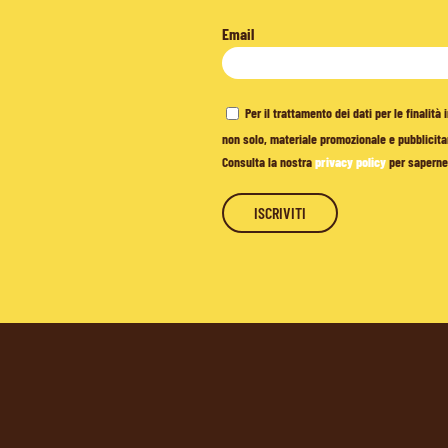
Email
Per il trattamento dei dati per le finalit
non solo, materiale promozionale e pubblicitar
Consulta la nostra
privacy policy
per saperne 