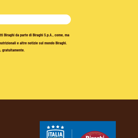
tti Biraghi da parte di Biraghi S.p.A., come, ma
trizionali e altre notizie sul mondo Biraghi.
o, gratuitamente.