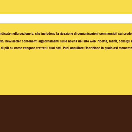
à indicate nella sezione b, che includono la ricezione di comunicazioni commerciali sui prodo
io, newsletter contenenti aggiornamenti sulle novità del sito web, ricette, menù, consigli nu
di più su come vengono trattati i tuoi dati. Puoi annullare l'iscrizione in qualsiasi moment