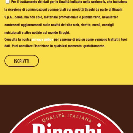
Per il trattamento dei dati per le finalità indicate nella sezione b, che includono
la ricezione di comunicazioni commerciali sui prodotti Biraghi da parte di Biraghi
S.p.A., come, ma non solo, materiale promozionale e pubblicitario, newsletter
contenenti aggiornamenti sulle novità del sito web, ricette, menù, consigli
nutrizionali e altre notizie sul mondo Biraghi.
Consulta la nostra
privacy policy
per saperne di più su come vengono trattati i tuoi
dati. Puoi annullare l'iscrizione in qualsiasi momento, gratuitamente.