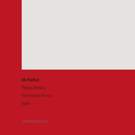
Ok Market
Piazza Roma 2
Sommariva Perno
Italia
PRECEDENTE