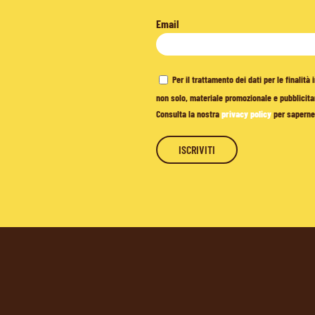
Email
Per il trattamento dei dati per le finalit
non solo, materiale promozionale e pubblicitar
Consulta la nostra
privacy policy
per saperne 