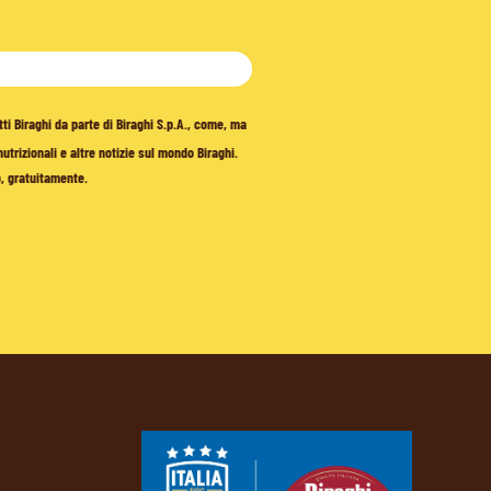
tti Biraghi da parte di Biraghi S.p.A., come, ma
trizionali e altre notizie sul mondo Biraghi.
o, gratuitamente.