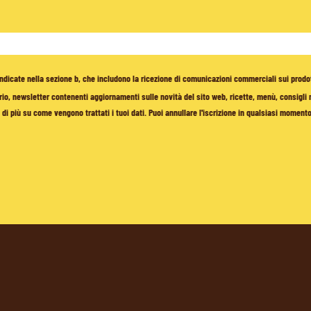
à indicate nella sezione b, che includono la ricezione di comunicazioni commerciali sui prodo
io, newsletter contenenti aggiornamenti sulle novità del sito web, ricette, menù, consigli nu
di più su come vengono trattati i tuoi dati. Puoi annullare l'iscrizione in qualsiasi moment