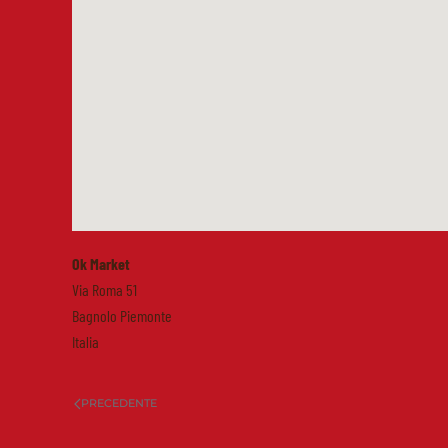
Ok Market
Via Roma 51
Bagnolo Piemonte
Italia
PRECEDENTE