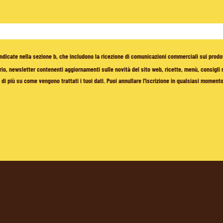
à indicate nella sezione b, che includono la ricezione di comunicazioni commerciali sui prodo
io, newsletter contenenti aggiornamenti sulle novità del sito web, ricette, menù, consigli nu
di più su come vengono trattati i tuoi dati. Puoi annullare l'iscrizione in qualsiasi moment