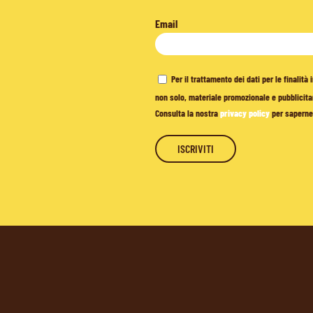
Email
Per il trattamento dei dati per le finalit
non solo, materiale promozionale e pubblicitar
Consulta la nostra
privacy policy
per saperne 