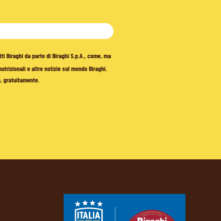
tti Biraghi da parte di Biraghi S.p.A., come, ma
trizionali e altre notizie sul mondo Biraghi.
o, gratuitamente.