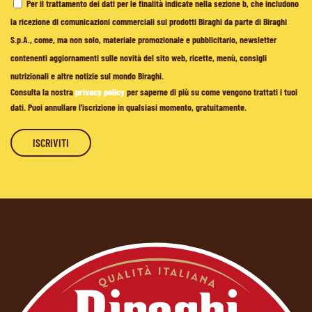
Per il trattamento dei dati per le finalità indicate nella sezione b, che includono
la ricezione di comunicazioni commerciali sui prodotti Biraghi da parte di Biraghi
S.p.A., come, ma non solo, materiale promozionale e pubblicitario, newsletter
contenenti aggiornamenti sulle novità del sito web, ricette, menù, consigli
nutrizionali e altre notizie sul mondo Biraghi.
Consulta la nostra
privacy policy
per saperne di più su come vengono trattati i tuoi
dati. Puoi annullare l'iscrizione in qualsiasi momento, gratuitamente.