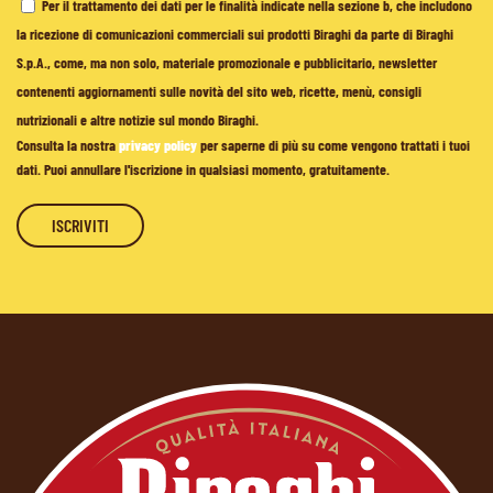
Per il trattamento dei dati per le finalità indicate nella sezione b, che includono
la ricezione di comunicazioni commerciali sui prodotti Biraghi da parte di Biraghi
S.p.A., come, ma non solo, materiale promozionale e pubblicitario, newsletter
contenenti aggiornamenti sulle novità del sito web, ricette, menù, consigli
nutrizionali e altre notizie sul mondo Biraghi.
Consulta la nostra
privacy policy
per saperne di più su come vengono trattati i tuoi
dati. Puoi annullare l'iscrizione in qualsiasi momento, gratuitamente.