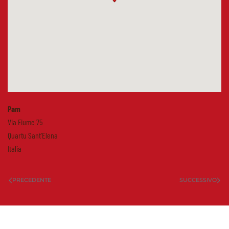
Pam
Via Fiume 75
Quartu Sant'Elena
Italia
PRECEDENTE
SUCCESSIVO