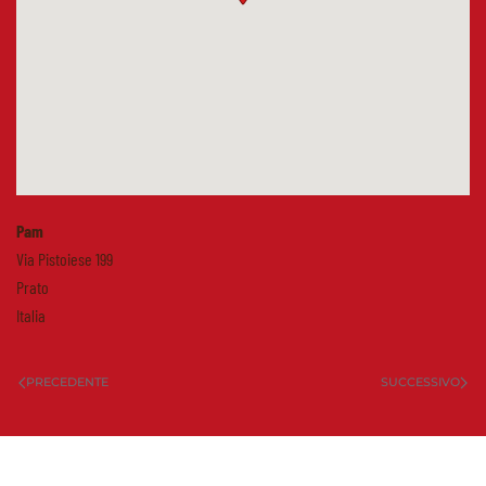
Pam
Via Pistoiese 199
Prato
Italia
PRECEDENTE
SUCCESSIVO