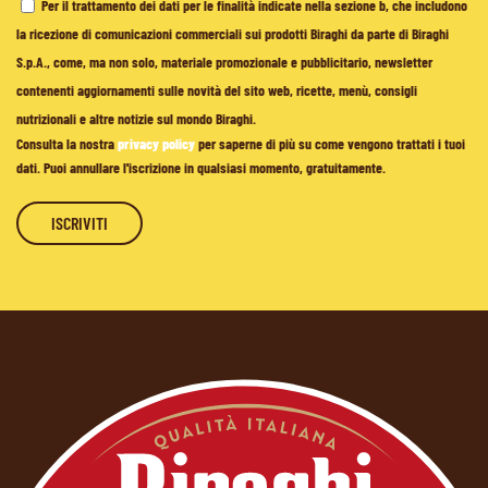
Per il trattamento dei dati per le finalità indicate nella sezione b, che includono
la ricezione di comunicazioni commerciali sui prodotti Biraghi da parte di Biraghi
S.p.A., come, ma non solo, materiale promozionale e pubblicitario, newsletter
contenenti aggiornamenti sulle novità del sito web, ricette, menù, consigli
nutrizionali e altre notizie sul mondo Biraghi.
Consulta la nostra
privacy policy
per saperne di più su come vengono trattati i tuoi
dati. Puoi annullare l'iscrizione in qualsiasi momento, gratuitamente.