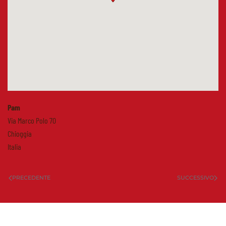
Pam
Via Marco Polo 70
Chioggia
Italia
PRECEDENTE
SUCCESSIVO