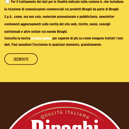
Per il trattamento dei dati per le finalità indicate nella sezione b, che includono
la ricezione di comunicazioni commerciali sui prodotti Biraghi da parte di Biraghi
S.p.A., come, ma non solo, materiale promozionale e pubblicitario, newsletter
contenenti aggiornamenti sulle novità del sito web, ricette, menù, consigli
nutrizionali e altre notizie sul mondo Biraghi.
Consulta la nostra
privacy policy
per saperne di più su come vengono trattati i tuoi
dati. Puoi annullare l'iscrizione in qualsiasi momento, gratuitamente.