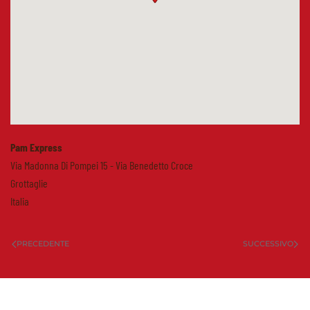
Pam Express
Via Madonna Di Pompei 15 - Via Benedetto Croce
Grottaglie
Italia
PRECEDENTE
SUCCESSIVO