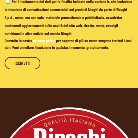
Per il trattamento dei dati per le finalità indicate nella sezione b, che includono
la ricezione di comunicazioni commerciali sui prodotti Biraghi da parte di Biraghi
S.p.A., come, ma non solo, materiale promozionale e pubblicitario, newsletter
contenenti aggiornamenti sulle novità del sito web, ricette, menù, consigli
nutrizionali e altre notizie sul mondo Biraghi.
Consulta la nostra
privacy policy
per saperne di più su come vengono trattati i tuoi
dati. Puoi annullare l'iscrizione in qualsiasi momento, gratuitamente.