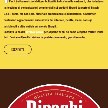
Per il trattamento dei dati per le finalità indicate nella sezione b, che includono
la ricezione di comunicazioni commerciali sui prodotti Biraghi da parte di Biraghi
S.p.A., come, ma non solo, materiale promozionale e pubblicitario, newsletter
contenenti aggiornamenti sulle novità del sito web, ricette, menù, consigli
nutrizionali e altre notizie sul mondo Biraghi.
Consulta la nostra
privacy policy
per saperne di più su come vengono trattati i tuoi
dati. Puoi annullare l'iscrizione in qualsiasi momento, gratuitamente.