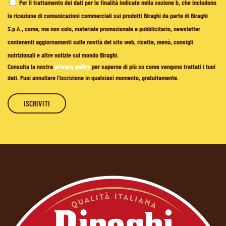
Per il trattamento dei dati per le finalità indicate nella sezione b, che includono
la ricezione di comunicazioni commerciali sui prodotti Biraghi da parte di Biraghi
S.p.A., come, ma non solo, materiale promozionale e pubblicitario, newsletter
contenenti aggiornamenti sulle novità del sito web, ricette, menù, consigli
nutrizionali e altre notizie sul mondo Biraghi.
Consulta la nostra
privacy policy
per saperne di più su come vengono trattati i tuoi
dati. Puoi annullare l'iscrizione in qualsiasi momento, gratuitamente.