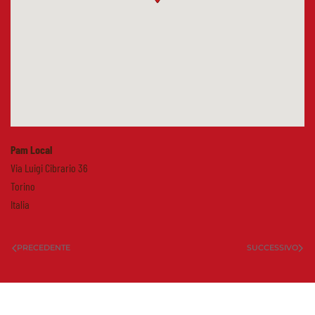
Pam Local
Via Luigi Cibrario 36
Torino
Italia
PRECEDENTE
SUCCESSIVO