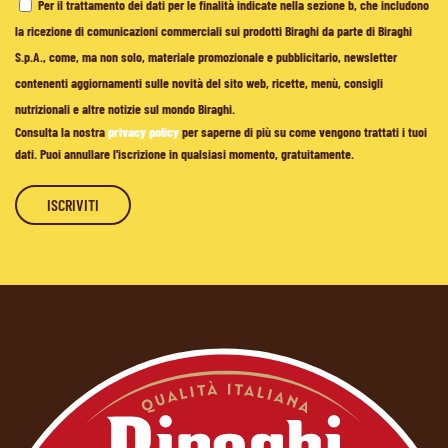
Per il trattamento dei dati per le finalità indicate nella sezione b, che includono
la ricezione di comunicazioni commerciali sui prodotti Biraghi da parte di Biraghi
S.p.A., come, ma non solo, materiale promozionale e pubblicitario, newsletter
contenenti aggiornamenti sulle novità del sito web, ricette, menù, consigli
nutrizionali e altre notizie sul mondo Biraghi.
Consulta la nostra
privacy policy
per saperne di più su come vengono trattati i tuoi
dati. Puoi annullare l'iscrizione in qualsiasi momento, gratuitamente.