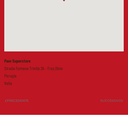
Pam Superstore
Strada Fontana Trinita 2A - Fraz.Olmo
Perugia
Italia
PRECEDENTE
SUCCESSIVO