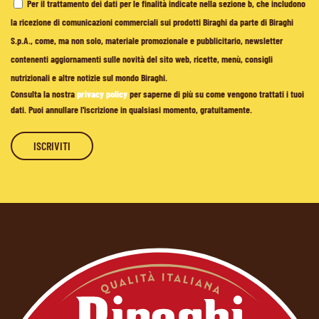
Per il trattamento dei dati per le finalità indicate nella sezione b, che includono
la ricezione di comunicazioni commerciali sui prodotti Biraghi da parte di Biraghi
S.p.A., come, ma non solo, materiale promozionale e pubblicitario, newsletter
contenenti aggiornamenti sulle novità del sito web, ricette, menù, consigli
nutrizionali e altre notizie sul mondo Biraghi.
Consulta la nostra
privacy policy
per saperne di più su come vengono trattati i tuoi
dati. Puoi annullare l'iscrizione in qualsiasi momento, gratuitamente.