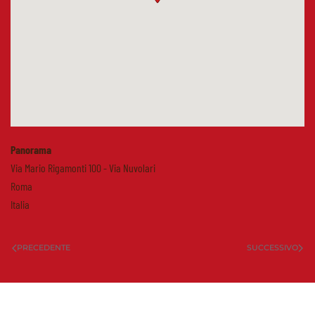
Panorama
Via Mario Rigamonti 100 - Via Nuvolari
Roma
Italia
PRECEDENTE
SUCCESSIVO