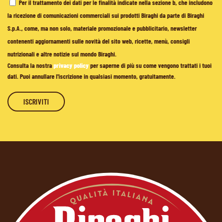
Per il trattamento dei dati per le finalità indicate nella sezione b, che includono
la ricezione di comunicazioni commerciali sui prodotti Biraghi da parte di Biraghi
S.p.A., come, ma non solo, materiale promozionale e pubblicitario, newsletter
contenenti aggiornamenti sulle novità del sito web, ricette, menù, consigli
nutrizionali e altre notizie sul mondo Biraghi.
Consulta la nostra
privacy policy
per saperne di più su come vengono trattati i tuoi
dati. Puoi annullare l'iscrizione in qualsiasi momento, gratuitamente.