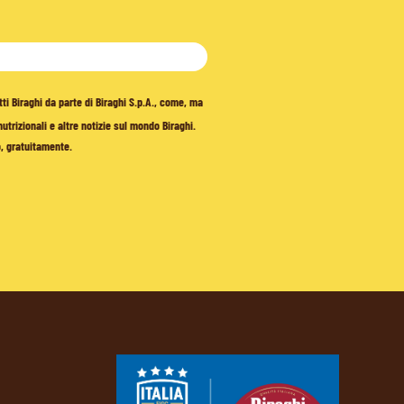
tti Biraghi da parte di Biraghi S.p.A., come, ma
trizionali e altre notizie sul mondo Biraghi.
o, gratuitamente.