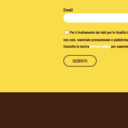
Email
Per il trattamento dei dati per le finalit
non solo, materiale promozionale e pubblicitar
Consulta la nostra
privacy policy
per saperne 