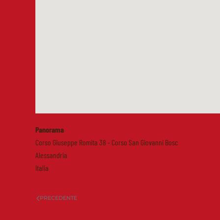
Panorama
Corso Giuseppe Romita 38 - Corso San Giovanni Bosc
Alessandria
Italia
PRECEDENTE