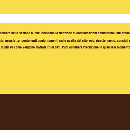
à indicate nella sezione b, che includono la ricezione di comunicazioni commerciali sui prodo
io, newsletter contenenti aggiornamenti sulle novità del sito web, ricette, menù, consigli nu
di più su come vengono trattati i tuoi dati. Puoi annullare l'iscrizione in qualsiasi moment