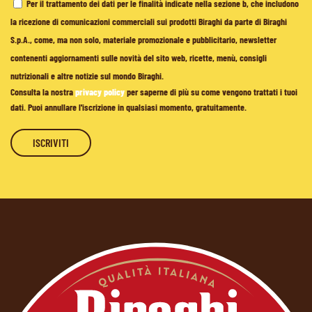
Per il trattamento dei dati per le finalità indicate nella sezione b, che includono
la ricezione di comunicazioni commerciali sui prodotti Biraghi da parte di Biraghi
S.p.A., come, ma non solo, materiale promozionale e pubblicitario, newsletter
contenenti aggiornamenti sulle novità del sito web, ricette, menù, consigli
nutrizionali e altre notizie sul mondo Biraghi.
Consulta la nostra
privacy policy
per saperne di più su come vengono trattati i tuoi
dati. Puoi annullare l'iscrizione in qualsiasi momento, gratuitamente.