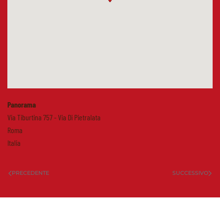
Panorama
Via Tiburtina 757 - Via Di Pietralata
Roma
Italia
PRECEDENTE
SUCCESSIVO