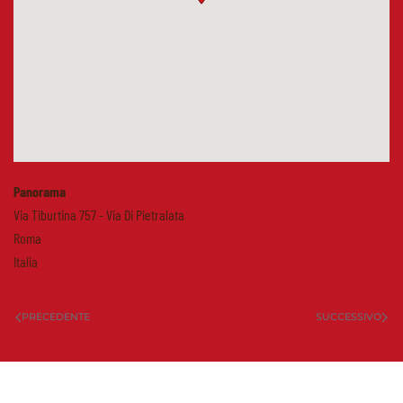
Panorama
Via Tiburtina 757 - Via Di Pietralata
Roma
Italia
PRECEDENTE
SUCCESSIVO