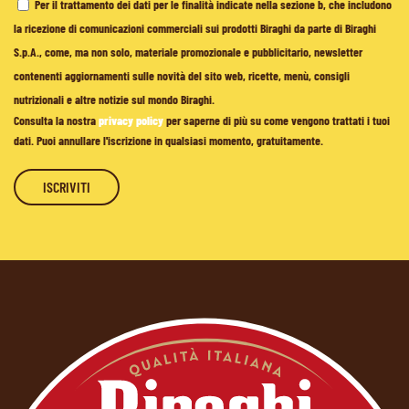
Per il trattamento dei dati per le finalità indicate nella sezione b, che includono
la ricezione di comunicazioni commerciali sui prodotti Biraghi da parte di Biraghi
S.p.A., come, ma non solo, materiale promozionale e pubblicitario, newsletter
contenenti aggiornamenti sulle novità del sito web, ricette, menù, consigli
nutrizionali e altre notizie sul mondo Biraghi.
Consulta la nostra
privacy policy
per saperne di più su come vengono trattati i tuoi
dati. Puoi annullare l'iscrizione in qualsiasi momento, gratuitamente.