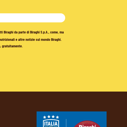
tti Biraghi da parte di Biraghi S.p.A., come, ma
trizionali e altre notizie sul mondo Biraghi.
o, gratuitamente.