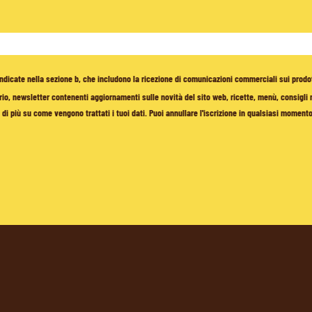
à indicate nella sezione b, che includono la ricezione di comunicazioni commerciali sui prodo
io, newsletter contenenti aggiornamenti sulle novità del sito web, ricette, menù, consigli nu
di più su come vengono trattati i tuoi dati. Puoi annullare l'iscrizione in qualsiasi moment