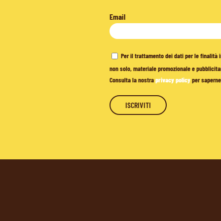
Email
Per il trattamento dei dati per le finalit
non solo, materiale promozionale e pubblicitar
Consulta la nostra
privacy policy
per saperne 