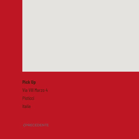
Pick Up
Via VIII Marzo 4
Pisticci
Italia
PRECEDENTE