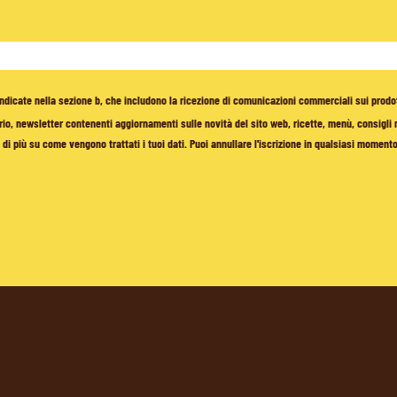
à indicate nella sezione b, che includono la ricezione di comunicazioni commerciali sui prodo
io, newsletter contenenti aggiornamenti sulle novità del sito web, ricette, menù, consigli nu
di più su come vengono trattati i tuoi dati. Puoi annullare l'iscrizione in qualsiasi moment