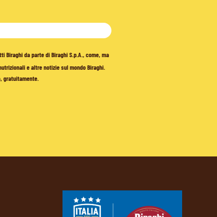
tti Biraghi da parte di Biraghi S.p.A., come, ma
trizionali e altre notizie sul mondo Biraghi.
o, gratuitamente.