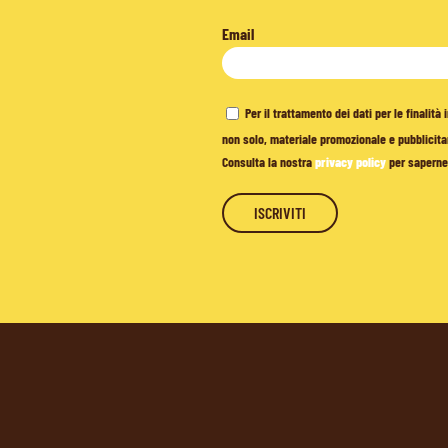
Email
Per il trattamento dei dati per le finalit
non solo, materiale promozionale e pubblicitar
Consulta la nostra
privacy policy
per saperne 