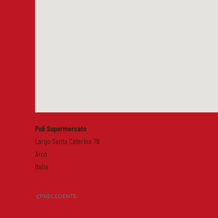
Poli Supermercato
Largo Santa Caterina 78
Arco
Italia
PRECEDENTE