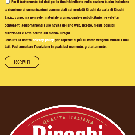
Per il trattamento dei dati per le finalità indicate nella sezione b, che includono
la ricezione di comunicazioni commerciali sui prodotti Biraghi da parte di Biraghi
S.p.A., come, ma non solo, materiale promozionale e pubblicitario, newsletter
contenenti aggiornamenti sulle novità del sito web, ricette, menù, consigli
nutrizionali e altre notizie sul mondo Biraghi.
Consulta la nostra
privacy policy
per saperne di più su come vengono trattati i tuoi
dati. Puoi annullare l'iscrizione in qualsiasi momento, gratuitamente.