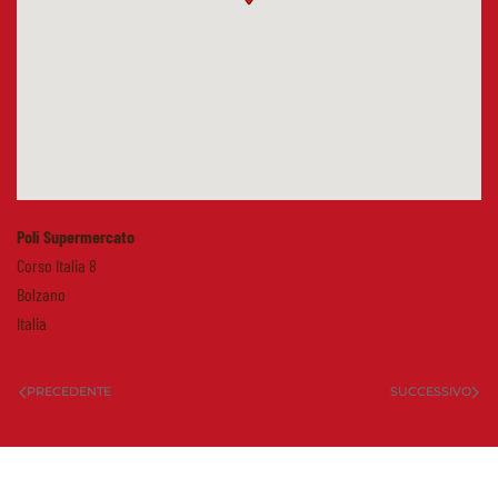
Poli Supermercato
Corso Italia 8
Bolzano
Italia
PRECEDENTE
SUCCESSIVO