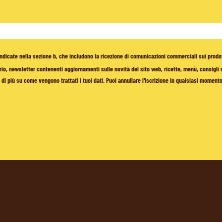
à indicate nella sezione b, che includono la ricezione di comunicazioni commerciali sui prodo
io, newsletter contenenti aggiornamenti sulle novità del sito web, ricette, menù, consigli nu
di più su come vengono trattati i tuoi dati. Puoi annullare l'iscrizione in qualsiasi moment