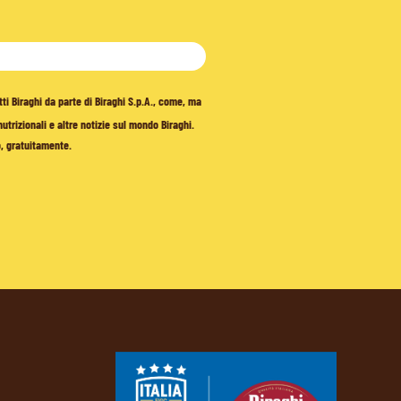
tti Biraghi da parte di Biraghi S.p.A., come, ma
trizionali e altre notizie sul mondo Biraghi.
o, gratuitamente.