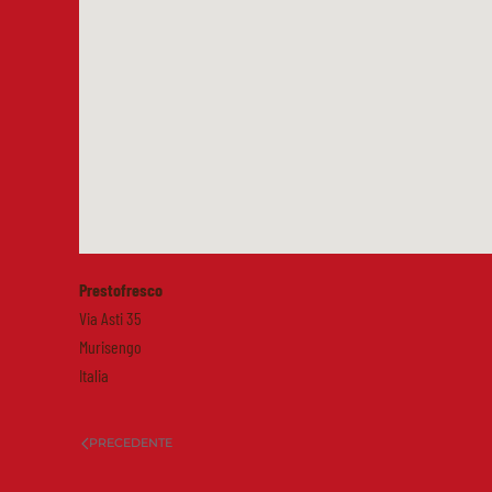
Prestofresco
Via Asti 35
Murisengo
Italia
PRECEDENTE