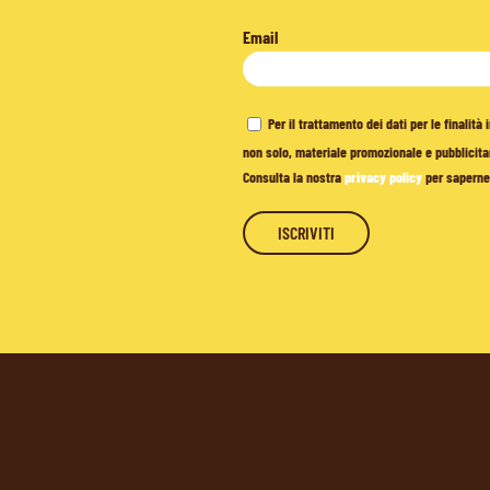
Email
Per il trattamento dei dati per le finalit
non solo, materiale promozionale e pubblicitar
Consulta la nostra
privacy policy
per saperne 