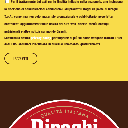
Per il trattamento dei dati per le finalità indicate nella sezione b, che includono
la ricezione di comunicazioni commerciali sui prodotti Biraghi da parte di Biraghi
S.p.A., come, ma non solo, materiale promozionale e pubblicitario, newsletter
contenenti aggiornamenti sulle novità del sito web, ricette, menù, consigli
nutrizionali e altre notizie sul mondo Biraghi.
Consulta la nostra
privacy policy
per saperne di più su come vengono trattati i tuoi
dati. Puoi annullare l'iscrizione in qualsiasi momento, gratuitamente.