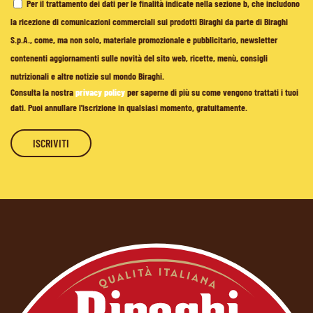
Per il trattamento dei dati per le finalità indicate nella sezione b, che includono
la ricezione di comunicazioni commerciali sui prodotti Biraghi da parte di Biraghi
S.p.A., come, ma non solo, materiale promozionale e pubblicitario, newsletter
contenenti aggiornamenti sulle novità del sito web, ricette, menù, consigli
nutrizionali e altre notizie sul mondo Biraghi.
Consulta la nostra
privacy policy
per saperne di più su come vengono trattati i tuoi
dati. Puoi annullare l'iscrizione in qualsiasi momento, gratuitamente.