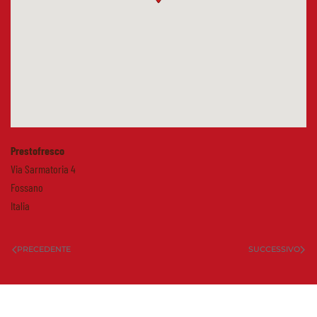
Prestofresco
Via Sarmatoria 4
Fossano
Italia
PRECEDENTE
SUCCESSIVO